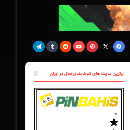
ف
X
ی
ت
ی
پ
و
ر
ت
ل
س
ی
ت
د
ا
گ
برترین سایت های شرط بندی فعال در ایران
ب
ن‌
ی
د
م
ر
و
ت
و
ی
ب
ا
ک
ر
ب
ت
ل
م
س
ر
ت