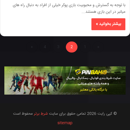
با توجه به گسترش و محبوبیت بازی پوکر خیلی از افراد به دنبال راه های
میانبر در این بازی هستند.…
بیشتر بخوانید »
»
4
3
2
1
«
© کپی رایت 2026 تمامی حقوق برای سایت
شرطِ برتر
محفوظ است
sitemap