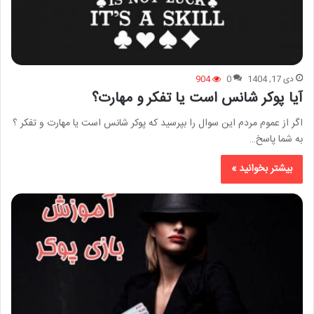
دی 17, 1404
0
904
آیا پوکر شانس است یا تفکر و مهارت؟
اگر از عموم مردم این سوال را بپرسید که پوکر شانس است یا مهارت و تفکر ؟
به شما پاسخ…
بیشتر بخوانید »