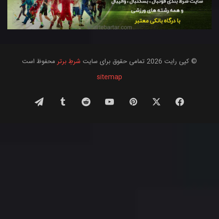
© کپی رایت 2026 تمامی حقوق برای سایت
شرطِ برتر
محفوظ است
sitemap
فیس
X
‫پین‌ترست
یوتیوب
‫رددیت
‫تامبلر
تلگرام
بوک