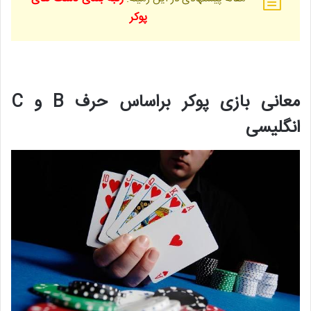
پوکر
معانی بازی پوکر براساس حرف B و C
انگلیسی