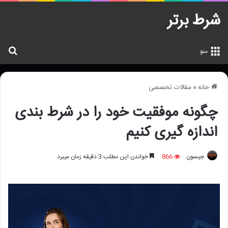
شرط برتر
جس
منو
خانه
»
مقالات تخصصی
چگونه موفقیت خود را در شرط بندی
اندازه گیری کنیم
جیسون
866
خواندن این مطلب 3 دقیقه زمان میبرد