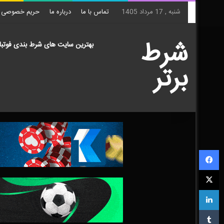
شنبه , 17 مرداد 1405
تماس با ما
درباره ما
حریم خصوصی
شرط
بهترین سایت های شرط بندی فوتبا
برتر
فیس بوک
X
لینکدین
‫تامبلر