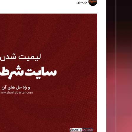
جیسون