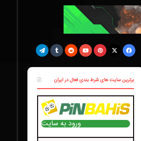
ف
X
ی
ت
ی
پ
و
ر
ت
ل
س
ی
ت
د
ا
گ
برترین سایت های شرط بندی فعال در ایران
ب
ن‌
ی
د
م
ر
و
ت
و
ی
ب
ا
ک
ر
ب
ت
ل
م
ورود به سایت
س
ر
ت