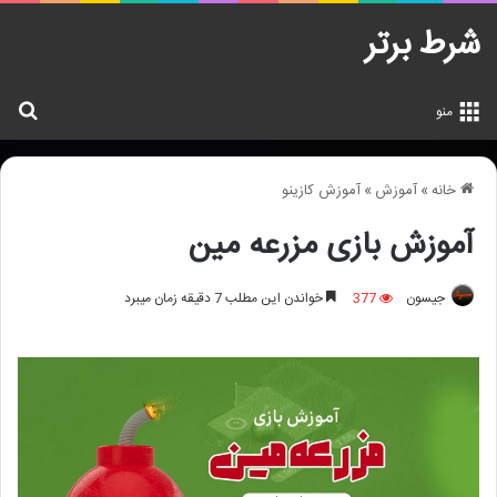
شرط برتر
جس
منو
خانه
»
آموزش
»
آموزش کازینو
آموزش بازی مزرعه مین
جیسون
377
خواندن این مطلب 7 دقیقه زمان میبرد