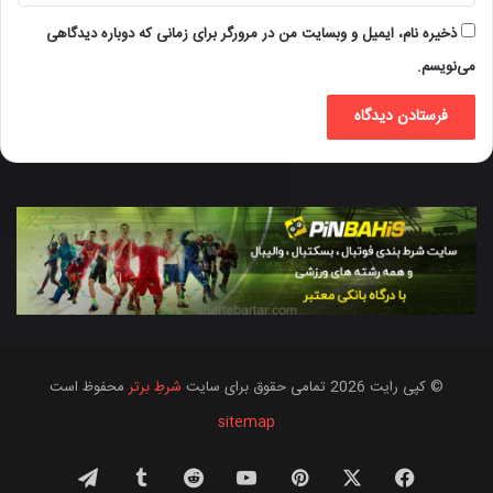
ذخیره نام، ایمیل و وبسایت من در مرورگر برای زمانی که دوباره دیدگاهی
می‌نویسم.
© کپی رایت 2026 تمامی حقوق برای سایت
شرطِ برتر
محفوظ است
sitemap
فیس
X
‫پین‌ترست
یوتیوب
‫رددیت
‫تامبلر
تلگرام