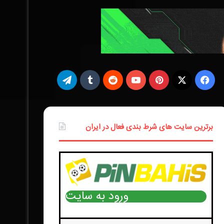
ف
X
ی
ت
ی
پ
و
ر
ت
ل
س
ی
ت
د
ا
گ
برترین سایت های شرط بندی فعال در ایران
ب
ن‌
ی
د
م
ر
و
ت
و
ی
ب
ا
ک
ر
ب
ت
ل
م
ورود به سایت
س
ر
ت