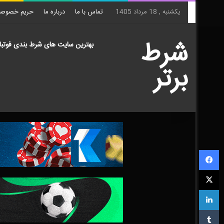
یکشنبه , 18 مرداد 1405
تماس با ما
درباره ما
حریم خصوص
شرط
بهترین سایت های شرط بندی فوتبا
برتر
فیس بوک
X
لینکدین
‫تامبلر