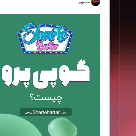
جیسون