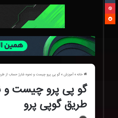
‫پین‌ترست
‫رددیت
خانه
»
آموزش
»
گو پی پرو چیست و نحوه شارژ حساب از طریق
گو پی پرو چیست و ن
طریق گو‌پی پرو