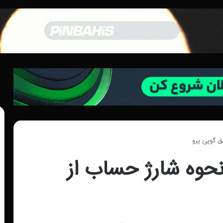
 گو‌پی پرو
حوه شارژ حساب از